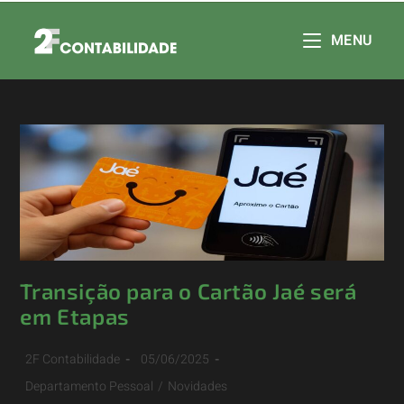
MENU
Transição para o Cartão Jaé será
em Etapas
2F Contabilidade
05/06/2025
Departamento Pessoal
/
Novidades