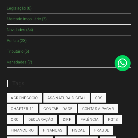
Legislação
(8)
Mercado Imobiliário
(7)
Novidades
(84)
Perícia
(23)
Tributário
(5)
Variedades
(7)
Tags
AGRONEGOCIO
ASSINATURA DIGITAL
CBS
CHAPTER 11
CONTABILIDADE
CONTAS A PAGAR
CRC
DECLARAÇÃO
DIRF
FALÊNCIA
FGTS
FINANCEIRO
FINANÇAS
FISCAL
FRAUDE