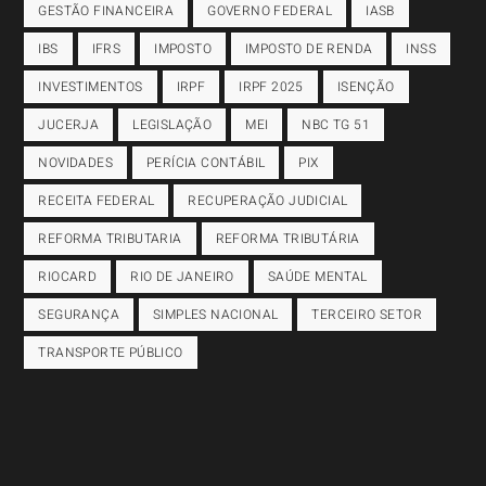
GESTÃO FINANCEIRA
GOVERNO FEDERAL
IASB
IBS
IFRS
IMPOSTO
IMPOSTO DE RENDA
INSS
INVESTIMENTOS
IRPF
IRPF 2025
ISENÇÃO
JUCERJA
LEGISLAÇÃO
MEI
NBC TG 51
NOVIDADES
PERÍCIA CONTÁBIL
PIX
RECEITA FEDERAL
RECUPERAÇÃO JUDICIAL
REFORMA TRIBUTARIA
REFORMA TRIBUTÁRIA
RIOCARD
RIO DE JANEIRO
SAÚDE MENTAL
SEGURANÇA
SIMPLES NACIONAL
TERCEIRO SETOR
TRANSPORTE PÚBLICO