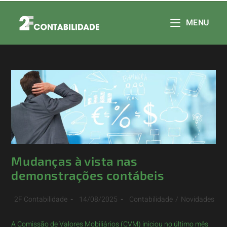
MENU
Mudanças à vista nas
demonstrações contábeis
2F Contabilidade
14/08/2025
Contabilidade
/
Novidades
A Comissão de Valores Mobiliários (CVM) iniciou no último mês