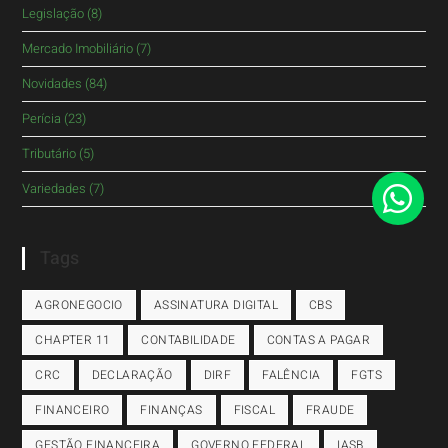
Legislação
(8)
Mercado Imobiliário
(7)
Novidades
(84)
Perícia
(23)
Tributário
(5)
Variedades
(7)
Tags
AGRONEGOCIO
ASSINATURA DIGITAL
CBS
CHAPTER 11
CONTABILIDADE
CONTAS A PAGAR
CRC
DECLARAÇÃO
DIRF
FALÊNCIA
FGTS
FINANCEIRO
FINANÇAS
FISCAL
FRAUDE
GESTÃO FINANCEIRA
GOVERNO FEDERAL
IASB