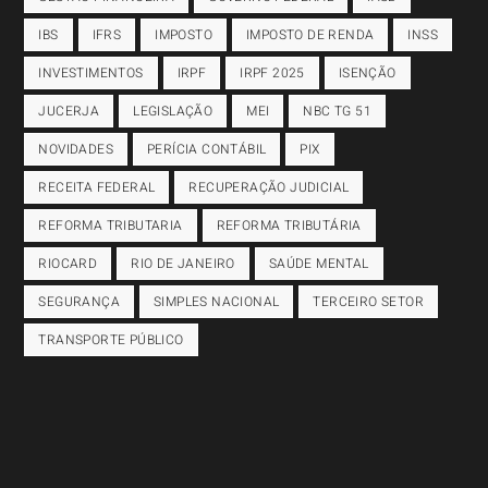
IBS
IFRS
IMPOSTO
IMPOSTO DE RENDA
INSS
INVESTIMENTOS
IRPF
IRPF 2025
ISENÇÃO
JUCERJA
LEGISLAÇÃO
MEI
NBC TG 51
NOVIDADES
PERÍCIA CONTÁBIL
PIX
RECEITA FEDERAL
RECUPERAÇÃO JUDICIAL
REFORMA TRIBUTARIA
REFORMA TRIBUTÁRIA
RIOCARD
RIO DE JANEIRO
SAÚDE MENTAL
SEGURANÇA
SIMPLES NACIONAL
TERCEIRO SETOR
TRANSPORTE PÚBLICO