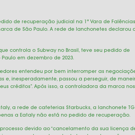
pedido de recuperação judicial na 1ª Vara de Falência
arca de São Paulo. A rede de lanchonetes declarou d
que controla o Subway no Brasil, teve seu pedido de
ão Paulo em dezembro de 2023.
edores entendeu por bem interromper as negociaçõ
s e, inesperadamente, passou a perseguir, de manei
seus créditos”. Após isso, a controladora da marca nos
ly, a rede de cafeterias Starbucks, a lanchonete TG
, apenas a Eataly não está no pedido de recuperação.
o processo devido ao “cancelamento da sua licença d