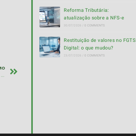
Reforma Tributária:
atualização sobre a NFS-e
30/07/2026
/
0 COMMENTS
Restituição de valores no FGTS
Digital: o que mudou?
23/07/2026
/
0 COMMENTS
MO
Sebrae introduz novos serviços via WhatsApp para Pequenas e Médias Empresas (PMEs)