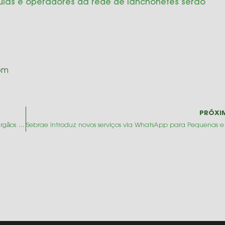
uias e operadores da rede de lanchonetes serão
pm
PRÓXI
Os pilares do Sistema Financeiro Nacional: Conheça os Órgãos que o Compõem