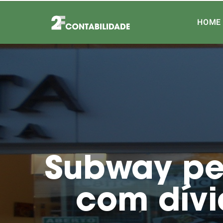
HOME
Subway pe
com dívi