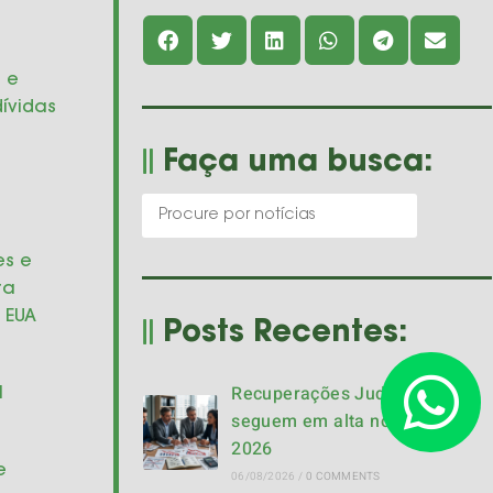
s e
ívidas
Faça uma busca:
es e
ra
 EUA
Posts Recentes:
Recuperações Judiciais
I
seguem em alta no Brasil em
2026
e
06/08/2026
/
0 COMMENTS