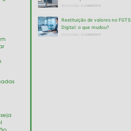
30/07/2026
/
0 COMMENTS
Restituição de valores no FGTS
Digital: o que mudou?
23/07/2026
/
0 COMMENTS
um
ar
s
quadas
 seja
l
ção