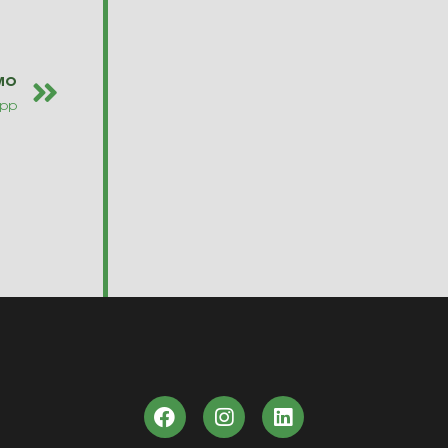
MO
App