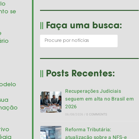
lo
nto se
Faça uma busca:
e
ário
Posts Recentes:
modelo
Recuperações Judiciais
seguem em alta no Brasil em
sua
2026
ormação
06/08/2026
/
0 COMMENTS
Reforma Tributária:
tivo
atualização sobre a NFS-e
tégia