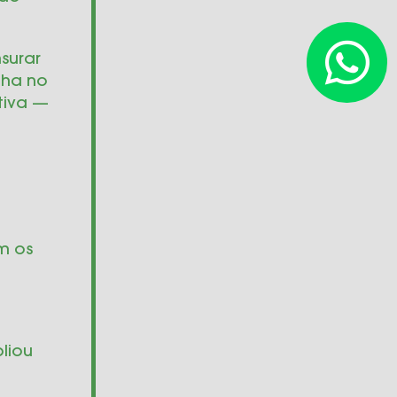
surar
lha no
tiva —
m os
liou