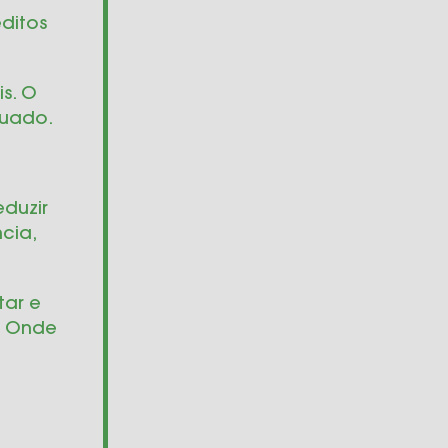
ditos
s. O
quado.
eduzir
cia,
tar e
. Onde