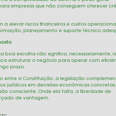
enta a complexidade do sistema e pode gerar
e para empresas que não conseguem oferecer cré
a elevar riscos financeiros e custos operacionai
formação, planejamento e suporte técnico ade
posto
a boa escolha não significa, necessariamente, r
fica estruturar o negócio para operar com eficiên
ongo prazo.
o entre a Constituição, a legislação complemen
pios jurídicos em decisões econômicas concretas
ão consciente. Onde ela falta, a liberdade de
farçado de vantagem.
 am