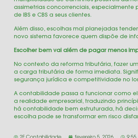
multiplicidade de caminhos possíveis aum
assimetrias concorrenciais, especialment
de IBS e CBS a seus clientes.
Além disso, escolhas mal planejadas tendem 
novo sistema favorece quem dispõe de in
Escolher bem vai além de pagar menos im
No contexto da reforma tributária, fazer um
a carga tributária de forma imediata. Signi
segurança jurídica e competitividade no l
A contabilidade passa a funcionar como el
a realidade empresarial, traduzindo princí
há contabilidade bem estruturada, há decis
escolha pode se transformar em risco dis
2F Contabilidade
fevereiro 5, 2026
9:55