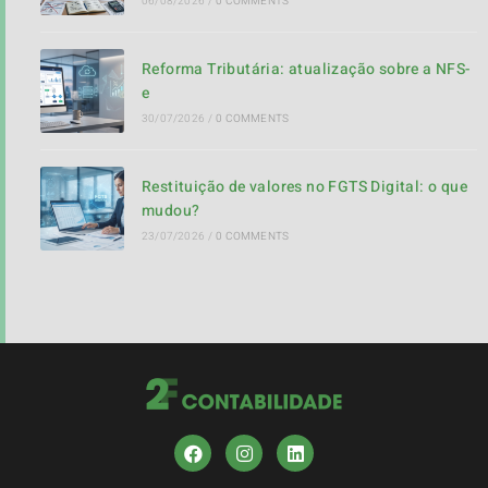
06/08/2026
/
0 COMMENTS
Reforma Tributária: atualização sobre a NFS-
e
30/07/2026
/
0 COMMENTS
Restituição de valores no FGTS Digital: o que
mudou?
23/07/2026
/
0 COMMENTS